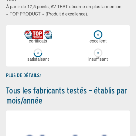
À partir de 17,5 points, AV-TEST décerne en plus la mention
« TOP PRODUCT » (Produit d’excellence).
certi­ficats
ex­cellent
sa­tis­fai­sant
in­suf­fi­sant
PLUS DE DÉTAILS
Tous les fabricants testés – établis par
mois/année