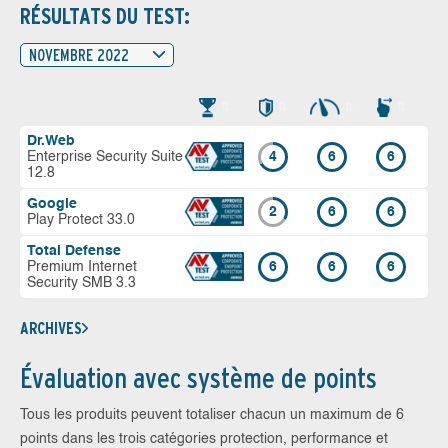
RÉSULTATS DU TEST:
NOVEMBRE 2022
Dr.Web
Enterprise Security Suite
4
6
6
12.8
Google
2
6
6
Play Protect 33.0
Total Defense
Premium Internet
6
6
6
Security SMB 3.3
ARCHIVES
Évaluation avec système de points
Tous les produits peuvent totaliser chacun un maximum de 6
points dans les trois catégories protection, performance et