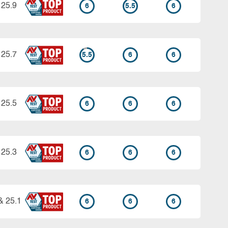
 25.9
6
5.5
6
 25.7
5.5
6
6
 25.5
6
6
6
 25.3
6
6
6
& 25.1
6
6
6