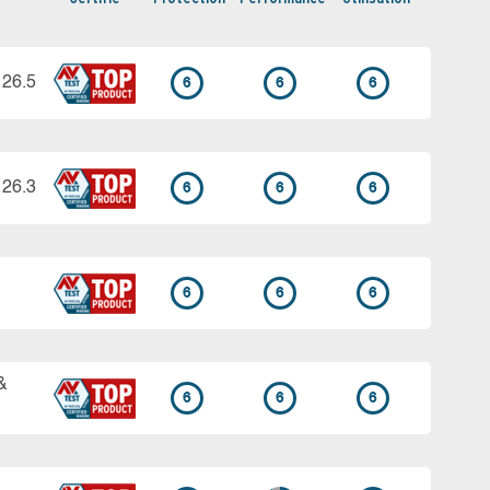
 26.5
6
6
6
 26.3
6
6
6
6
6
6
&
6
6
6