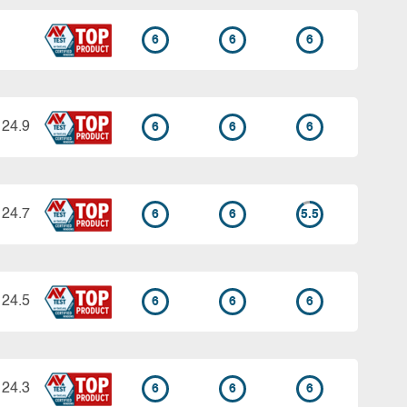
6
6
6
 24.9
6
6
6
 24.7
6
6
5.5
 24.5
6
6
6
 24.3
6
6
6