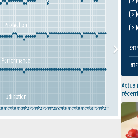
Protection
ENT
Performance
INTE
Actual
récen
Utilisation
ÉV
JUI
OCT
FÉV
JUI
OCT
FÉV
JUI
OCT
FÉV
JUI
OCT
FÉV
JUI
OCT
FÉV
JUI
OCT
FÉV
JUI
OCT
FÉV
JUI
OCT
FÉV
JUI