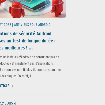
ET 2026 |
ANTIVIRUS POUR ANDROID
ations de sécurité Android
es au test de longue durée :
es meilleures ! ...
Protection
es utilisateurs d'Android ne consultent pas de
 douteux et n'installent pas d'applications
 de sources non fiables, ils sont constamment
des risques. En effet, il...
OCT
AOÛ
ARTICLE
Performance
z-vous à