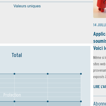
Valeurs uniques
14 JUILL
Applic
soumis
Voici l
Total
Même si l
sites web
provenant
exposés à 
LIRE L'
Protection
Abonne