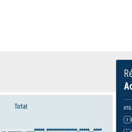
Ré
A
Total
UTIL