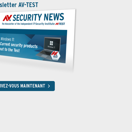
sletter AV-TEST
OCT
AOÛ
Utilisation
RIVEZ-VOUS MAINTENANT
OCT
AOÛ