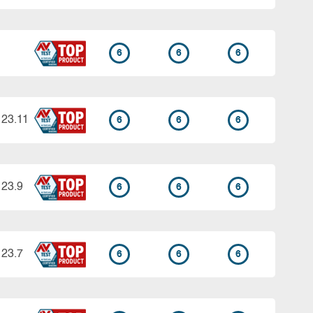
6
6
6
 23.11
6
6
6
 23.9
6
6
6
 23.7
6
6
6