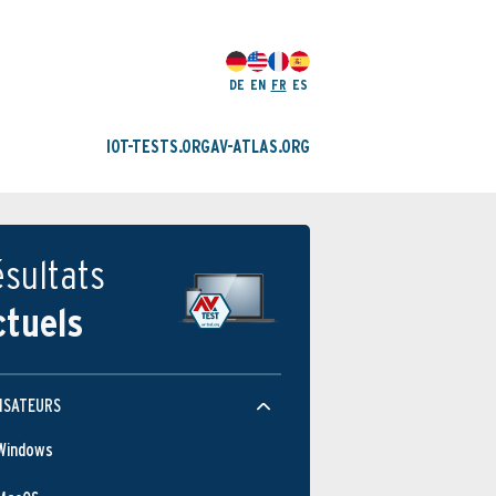
DE
EN
FR
ES
IOT-TESTS.ORG
AV-ATLAS.ORG
sultats
ctuels
Protection
ISATEURS
Windows