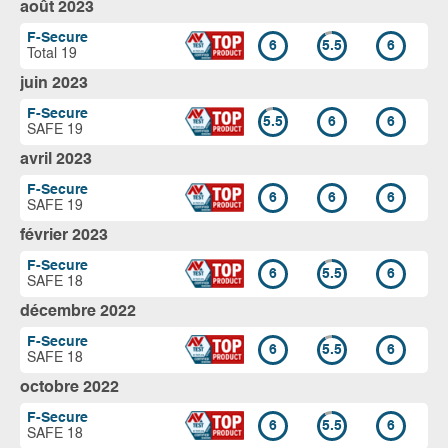
août 2023
F-Secure
6
5.5
6
Total 19
juin 2023
F-Secure
5.5
6
6
SAFE 19
avril 2023
F-Secure
6
6
6
SAFE 19
février 2023
F-Secure
6
5.5
6
SAFE 18
décembre 2022
F-Secure
6
5.5
6
SAFE 18
octobre 2022
F-Secure
6
5.5
6
SAFE 18