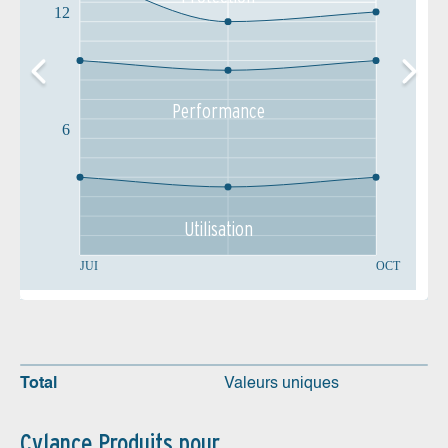
12
Performance
6
Utilisation
JUI
OCT
Total
Valeurs uniques
Cylance Produits pour