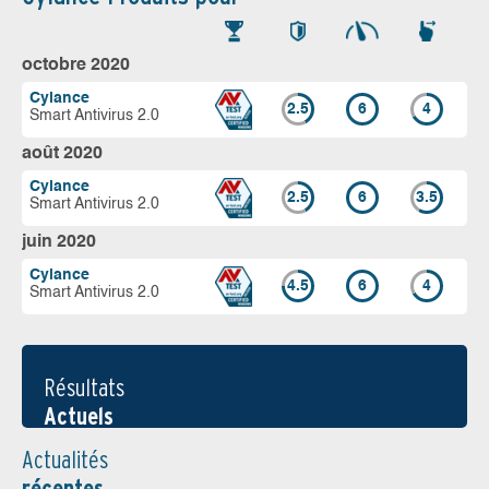
octobre 2020
Cylance
2.5
6
4
Smart Antivirus 2.0
août 2020
Cylance
2.5
6
3.5
Smart Antivirus 2.0
juin 2020
Cylance
4.5
6
4
Smart Antivirus 2.0
Résultats
Actuels
Actualités
récentes