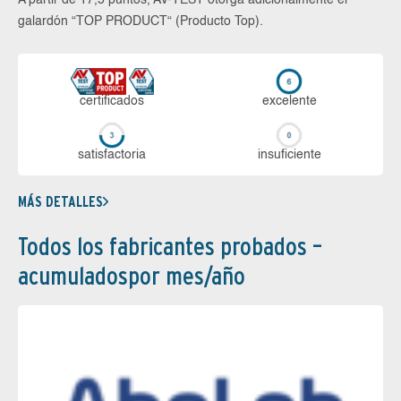
A partir de 17,5 puntos, AV-TEST otorga adicionalmente el
galardón “TOP PRODUCT“ (Producto Top).
certi­ficados
ex­ce­len­te
sa­tis­fac­to­ria
in­su­fi­cien­te
MÁS DETALLES
Todos los fabricantes probados –
acumuladospor mes/año