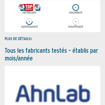
certi­ficats
ex­cellent
sa­tis­fai­sant
in­suf­fi­sant
PLUS DE DÉTAILS
Tous les fabricants testés – établis par
mois/année