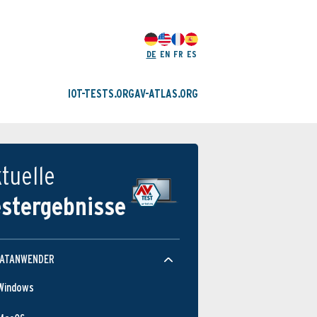
DE
EN
FR
ES
IOT-TESTS.ORG
AV-ATLAS.ORG
tuelle
estergebnisse
VATANWENDER
Windows