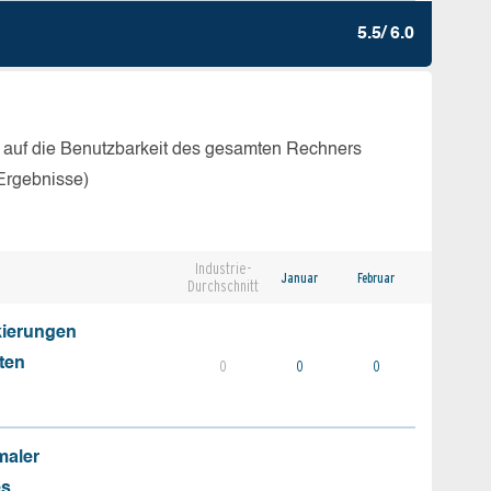
5.5/ 6.0
 auf die Benutzbarkeit des gesamten Rechners
Ergebnisse)
Industrie-
Januar
Februar
Durchschnitt
kierungen
ten
0
0
0
maler
es