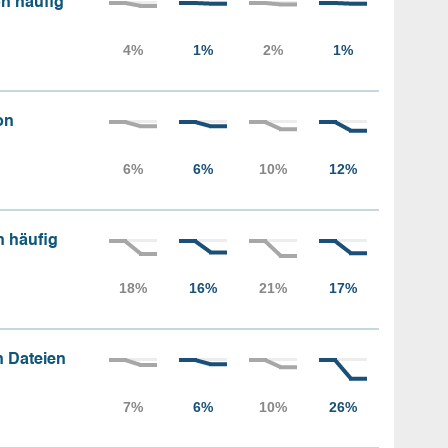
n häufig
on
n häufig
 Dateien