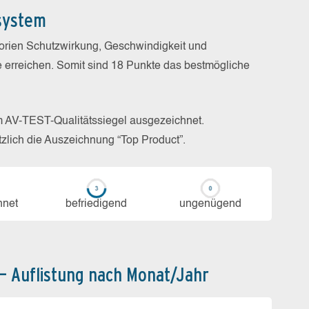
system
gorien Schutzwirkung, Geschwindigkeit und
e erreichen. Somit sind 18 Punkte das bestmögliche
m AV-TEST-Qualitätssiegel ausgezeichnet.
zlich die Auszeichnung “Top Product”.
h­net
be­frie­di­gend
un­ge­nü­gend
 – Auflistung nach Monat/Jahr