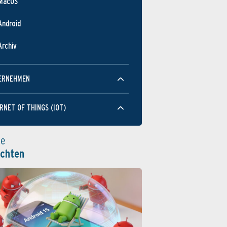
MacOS
Android
Archiv
ERNEHMEN
RNET OF THINGS (IOT)
le
ichten