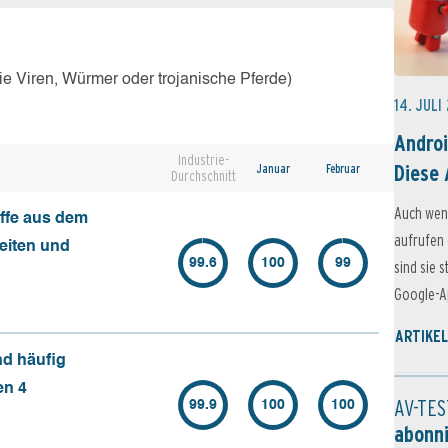
e Viren, Würmer oder trojanische Pferde)
14. JULI
Androi
Industrie-
Diese 
Januar
Februar
Durchschnitt
Auch wen
ffe aus dem
aufrufen 
seiten und
99.6
100
99
sind sie 
Google-Ap
ARTIKEL
nd häufig
en 4
AV-TES
99.9
100
100
abonn