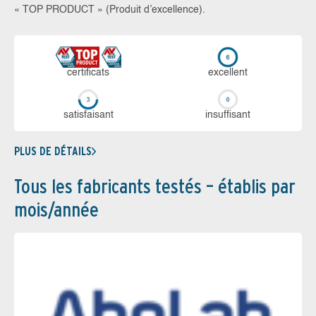
« TOP PRODUCT » (Produit d’excellence).
certi­ficats
ex­cellent
sa­tis­fai­sant
in­suf­fi­sant
PLUS DE DÉTAILS
Tous les fabricants testés – établis par
mois/année