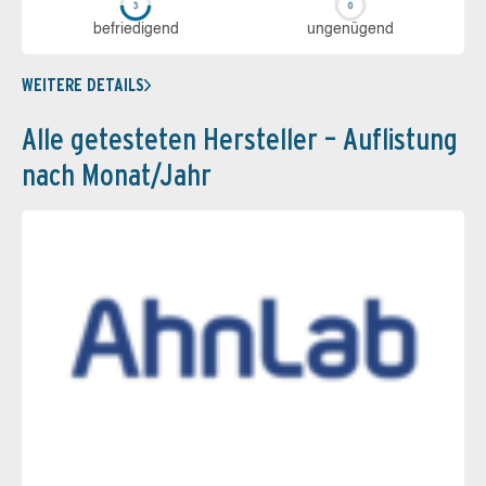
be­frie­di­gend
un­ge­nü­gend
WEITERE DETAILS
Alle getesteten Hersteller – Auflistung
nach Monat/Jahr