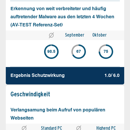
Erkennung von weit verbreiteter und häufig
auftretender Malware aus den letzten 4 Wochen
(AV-TEST Referenz-Set)
September
Oktober
98.5
67
75
Ergebnis Schutz­wirkung
1.0/ 6.0
Geschw­indigkeit
Verlangsamung beim Aufruf von populären
Webseiten
Standard PC
Highend PC