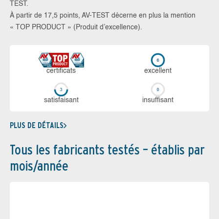
TEST.
À partir de 17,5 points, AV-TEST décerne en plus la mention
« TOP PRODUCT » (Produit d’excellence).
certi­ficats
ex­cellent
sa­tis­fai­sant
in­suf­fi­sant
PLUS DE DÉTAILS
Tous les fabricants testés – établis par
mois/année