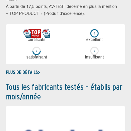
À partir de 17,5 points, AV-TEST décerne en plus la mention
« TOP PRODUCT » (Produit d’excellence).
certi­ficats
ex­cellent
sa­tis­fai­sant
in­suf­fi­sant
PLUS DE DÉTAILS
Tous les fabricants testés – établis par
mois/année