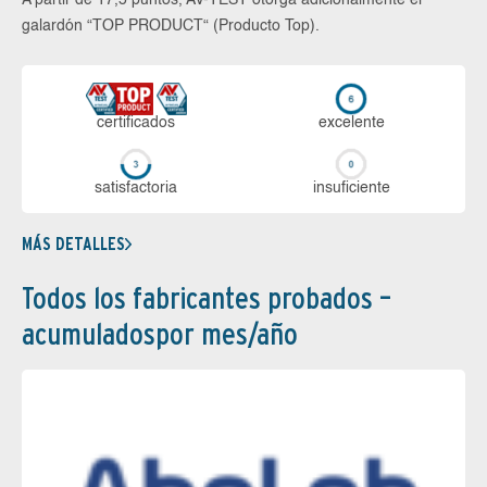
galardón “TOP PRODUCT“ (Producto Top).
certi­ficados
ex­ce­len­te
sa­tis­fac­to­ria
in­su­fi­cien­te
MÁS DETALLES
Todos los fabricantes probados –
acumuladospor mes/año