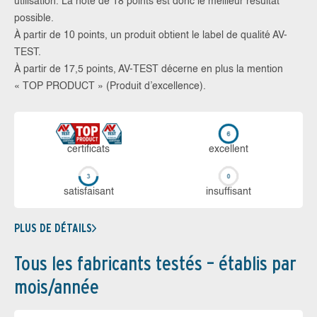
utilisation. La note de 18 points est donc le meilleur résultat
possible.
À partir de 10 points, un produit obtient le label de qualité AV-
TEST.
À partir de 17,5 points, AV-TEST décerne en plus la mention
« TOP PRODUCT » (Produit d’excellence).
certi­ficats
ex­cellent
sa­tis­fai­sant
in­suf­fi­sant
PLUS DE DÉTAILS
Tous les fabricants testés – établis par
mois/année