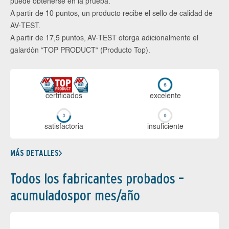
puede obtenerse en la prueba.
A partir de 10 puntos, un producto recibe el sello de calidad de
AV-TEST.
A partir de 17,5 puntos, AV-TEST otorga adicionalmente el
galardón “TOP PRODUCT“ (Producto Top).
certi­ficados
ex­ce­len­te
sa­tis­fac­to­ria
in­su­fi­cien­te
MÁS DETALLES
Todos los fabricantes probados –
acumuladospor mes/año