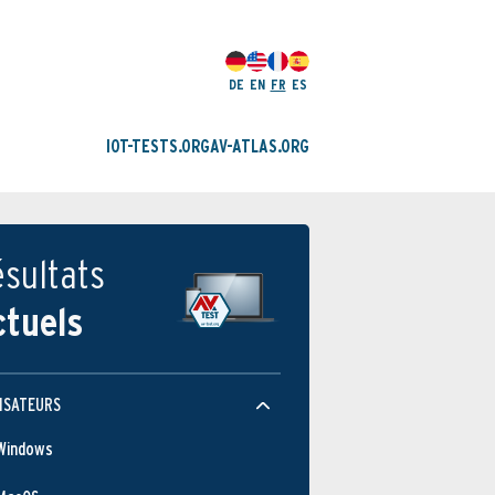
DE
EN
FR
ES
IOT-TESTS.ORG
AV-ATLAS.ORG
sultats
ctuels
ISATEURS
Windows