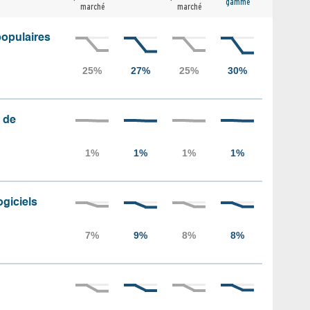
gamme
marché
marché
populaires
 de
ogiciels