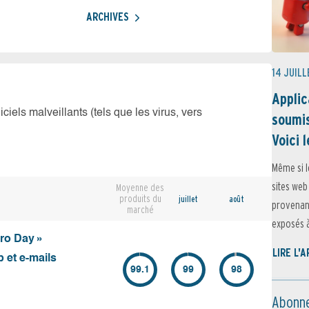
ARCHIVES
14 JUILL
Applic
iciels malveillants (tels que les virus, vers
soumis
Voici l
Même si l
sites web
Moyenne des
produits du
juillet
août
provenant
marché
exposés à 
ero Day »
LIRE L'
 et e-mails
99.1
99
98
Abonne