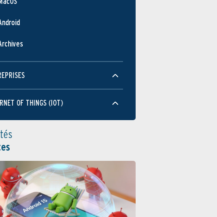
MacOS
Android
Archives
REPRISES
RNET OF THINGS (IOT)
ités
tes