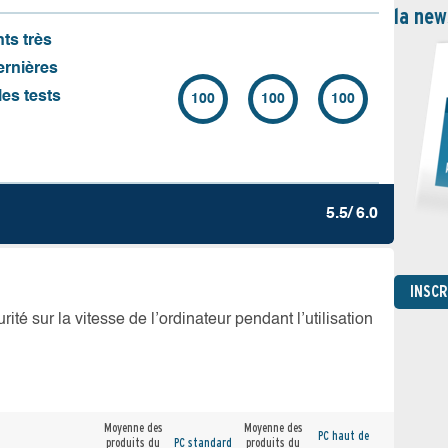
la new
nts très
ernières
es tests
100
100
100
5.5/ 6.0
INSC
té sur la vitesse de l’ordinateur pendant l’utilisation
Moyenne des
Moyenne des
PC haut de
produits du
PC standard
produits du