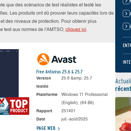
 que des scénarios de test réalistes et testé les
les. Les produits ont dû prouver leurs capacités lors de
s et des niveaux de protection. Pour obtenir plus
 ce test aux normes de l'AMTSO,
cliquez ici
.
ENT
INTE
Free Antivirus 25.6 & 25.7
Version
25.6 &amp; 25.7
Actual
testée
récen
Plateforme
Windows 11 Professional
(English), (64-Bit)
Rapport
251401
Date
juil.-août/2025
PAGE WEB