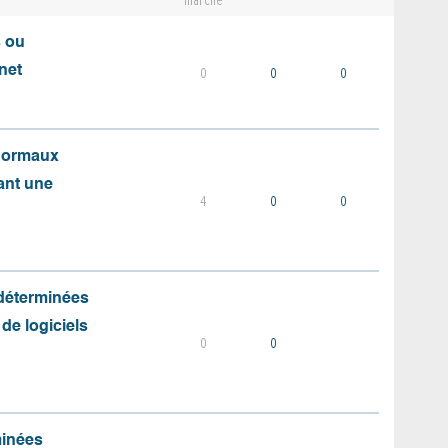
marché
s ou
net
0
0
0
 normaux
ant une
4
0
0
 déterminées
 de logiciels
0
0
minées