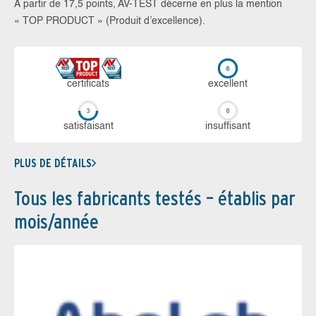
À partir de 17,5 points, AV-TEST décerne en plus la mention
« TOP PRODUCT » (Produit d’excellence).
certi­ficats
ex­cellent
sa­tis­fai­sant
in­suf­fi­sant
PLUS DE DÉTAILS
Tous les fabricants testés – établis par
mois/année