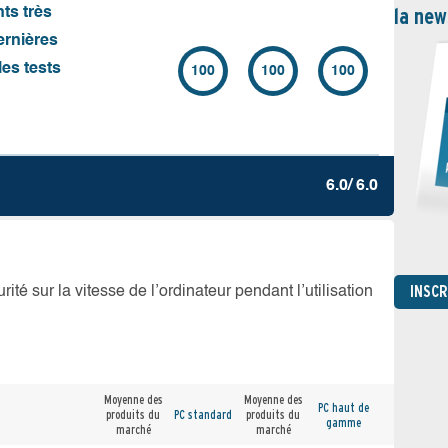
la new
nts très
ernières
es tests
100
100
100
6.0/ 6.0
INSC
té sur la vitesse de l’ordinateur pendant l’utilisation
Moyenne des
Moyenne des
PC haut de
produits du
PC standard
produits du
gamme
marché
marché