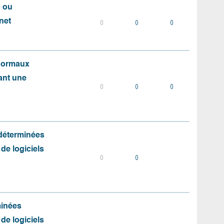
s ou
net
0
0
0
 normaux
ant une
0
0
0
 déterminées
 de logiciels
0
0
minées
 de logiciels