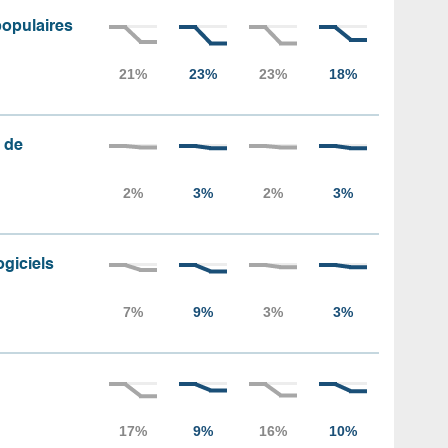
populaires
 de
ogiciels