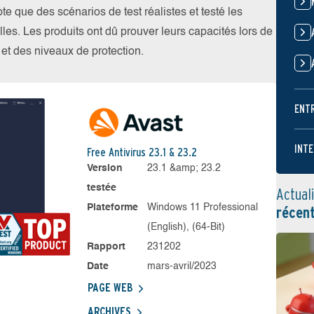
 que des scénarios de test réalistes et testé les
les. Les produits ont dû prouver leurs capacités lors de
s et des niveaux de protection.
ENT
INTE
Free Antivirus 23.1 & 23.2
Version
23.1 &amp; 23.2
testée
Actual
Plateforme
Windows 11 Professional
récen
(English), (64-Bit)
Rapport
231202
Date
mars-avril/2023
PAGE WEB
ARCHIVES