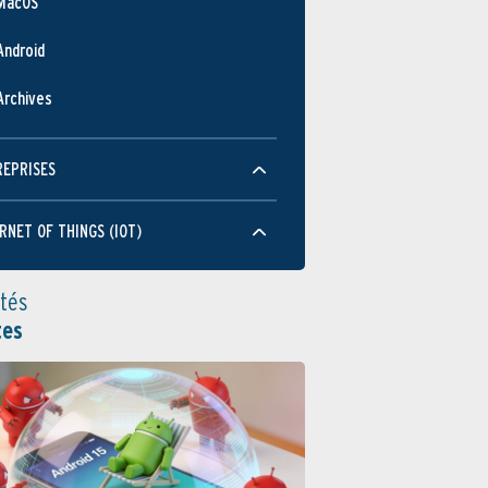
MacOS
Android
Archives
REPRISES
RNET OF THINGS (IOT)
ités
tes