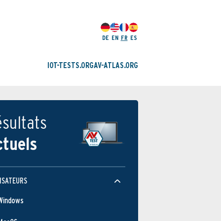
DE
EN
FR
ES
IOT-TESTS.ORG
AV-ATLAS.ORG
sultats
ctuels
ISATEURS
Windows