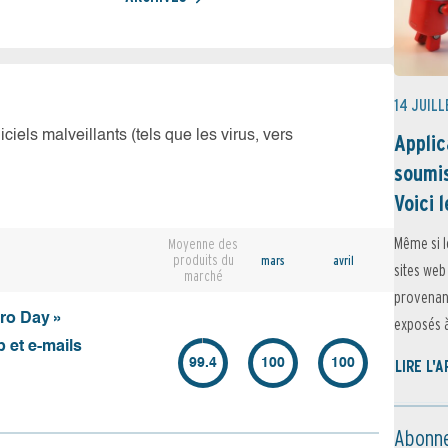
14 JUILL
iciels malveillants (tels que les virus, vers
Applic
soumis
Voici l
Même si l
Moyenne des
produits du
mars
avril
sites web
marché
provenant
ero Day »
exposés à 
 et e-mails
99.4
100
100
LIRE L'
Abonne