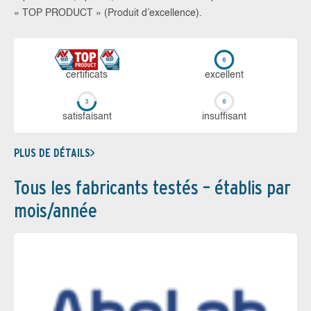
« TOP PRODUCT » (Produit d’excellence).
certi­ficats
ex­cellent
sa­tis­fai­sant
in­suf­fi­sant
PLUS DE DÉTAILS
Tous les fabricants testés – établis par
mois/année