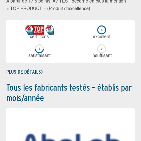
À partir de 17,5 points, AV-TEST décerne en plus la mention
« TOP PRODUCT » (Produit d’excellence).
certi­ficats
ex­cellent
sa­tis­fai­sant
in­suf­fi­sant
PLUS DE DÉTAILS
Tous les fabricants testés – établis par
mois/année