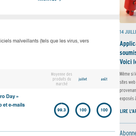
14 JUILL
iciels malveillants (tels que les virus, vers
Applic
soumis
Voici l
Même si l
Moyenne des
produits du
juillet
août
sites web
marché
provenant
ero Day »
exposés à 
 et e-mails
99.3
100
100
LIRE L'
Abonne