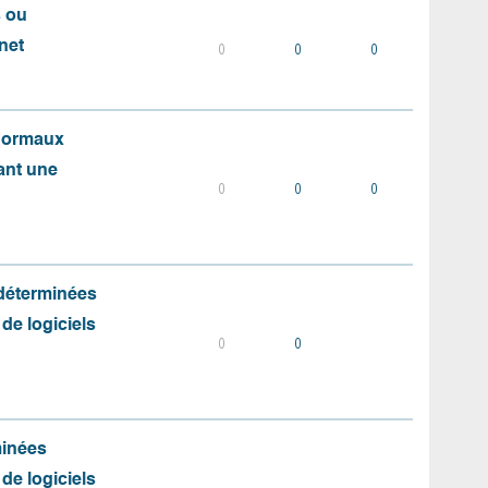
s ou
net
0
0
0
 normaux
ant une
0
0
0
 déterminées
 de logiciels
0
0
minées
 de logiciels