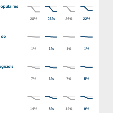
populaires
 de
ogiciels