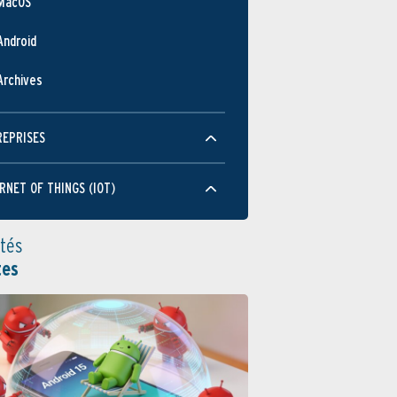
MacOS
Android
Archives
REPRISES
RNET OF THINGS (IOT)
ités
tes