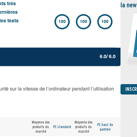
la new
nts très
ernières
es tests
100
100
100
6.0/ 6.0
INSC
té sur la vitesse de l’ordinateur pendant l’utilisation
Moyenne des
Moyenne des
PC haut de
produits du
PC standard
produits du
gamme
marché
marché