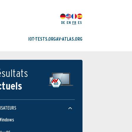
DE
EN
FR
ES
IOT-TESTS.ORG
AV-ATLAS.ORG
sultats
ctuels
ISATEURS
Windows