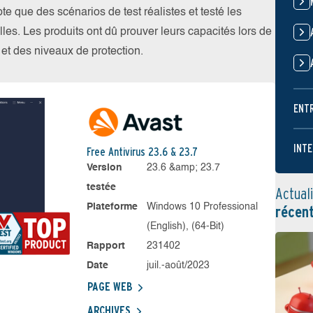
 que des scénarios de test réalistes et testé les
les. Les produits ont dû prouver leurs capacités lors de
s et des niveaux de protection.
ENT
INTE
Free Antivirus 23.6 & 23.7
Version
23.6 &amp; 23.7
testée
Actual
Plateforme
Windows 10 Professional
récen
(English), (64-Bit)
Rapport
231402
Date
juil.-août/2023
PAGE WEB
ARCHIVES