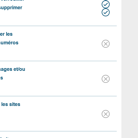
 supprimer
er les
 numéros
ssages et/ou
us
les sites