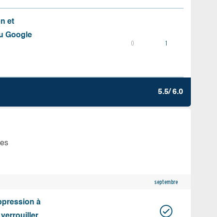
on et
du Google
0
1
5.5/ 6.0
tes
septembre
uppression à
 verrouiller