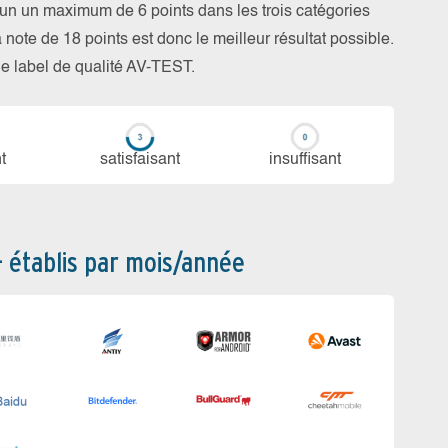
cun un maximum de 6 points dans les trois catégories
a note de 18 points est donc le meilleur résultat possible.
 le label de qualité AV-TEST.
t
sa­tis­fai­sant
in­suf­fi­sant
– établis par mois/année