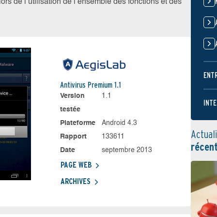
ors de l’utilisation de l’ensemble des fonctions et des
ENT
Antivirus Premium 1.1
Version
1.1
INTE
testée
Plateforme
Android 4.3
Actual
Rapport
133611
récen
Date
septembre 2013
PAGE WEB
ARCHIVES