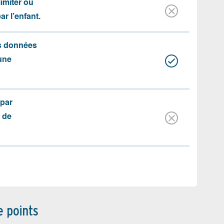
limiter ou
par l’enfant.
es données
une
(par
 de
e points