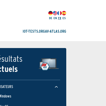
DE
EN
FR
ES
IOT-TESTS.ORG
AV-ATLAS.ORG
sultats
ctuels
ISATEURS
Windows