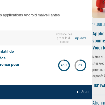
es applications Android malveillantes
14 JUILL
Applic
Moyenne des
produits du
septembre
soumis
marché
Voici l
tatif de
Même si l
des
sites web
érence pour
90.5
62
provenant
exposés à 
LIRE L'
1.5/ 6.0
Abonne