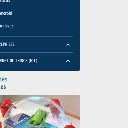
MacOS
Android
Archives
REPRISES
RNET OF THINGS (IOT)
ités
tes