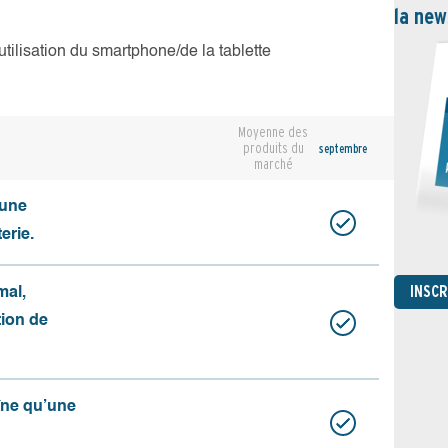
la new
’utilisation du smartphone/de la tablette
Moyenne des
produits du
septembre
marché
cune
erie.
INSC
mal,
ation de
aîne qu’une