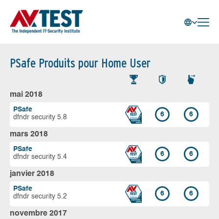
PSafe Produits pour Home User
mai 2018
PSafe
6
6
dfndr security 5.8
mars 2018
PSafe
6
6
dfndr security 5.4
janvier 2018
PSafe
6
6
dfndr security 5.2
novembre 2017