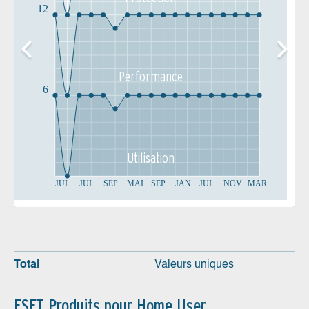
12
Performance
6
Utilisation
JUI
JUI
SEP
MAI
SEP
JAN
JUI
NOV
MAR
Total
Valeurs uniques
ESET Produits pour Home User