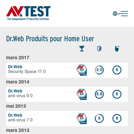
Dr.Web Produits pour Home User
mars 2017
Dr.Web
3.5
6
Security Space 11.0
mars 2014
Dr.Web
5.5
6
anti-virus 9.0
mai 2013
Dr.Web
5
6
anti-virus 7.0
mars 2013