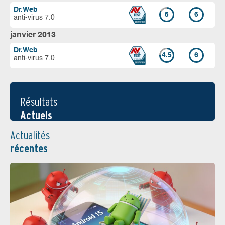
Dr.Web
5
6
anti-virus 7.0
janvier 2013
Dr.Web
4.5
6
anti-virus 7.0
Résultats
Actuels
Actualités
récentes