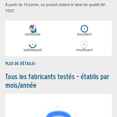
À partir de 10 points, un produit obtient le label de qualité AV-
TEST.
certi­ficats
ex­cellent
sa­tis­fai­sant
in­suf­fi­sant
PLUS DE DÉTAILS
Tous les fabricants testés – établis par
mois/année