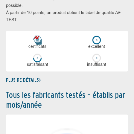
possible.
À partir de 10 points, un produit obtient le label de qualité AV-
TEST.
certi­ficats
ex­cellent
sa­tis­fai­sant
in­suf­fi­sant
PLUS DE DÉTAILS
Tous les fabricants testés – établis par
mois/année