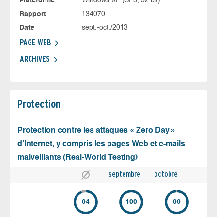
Plateforme
Windows XP (SP3, 32 bit)
Rapport
134070
Date
sept.-oct./2013
PAGE WEB
ARCHIVES
Protection
Protection contre les attaques « Zero Day »
d’Internet, y compris les pages Web et e-mails
malveillants (Real-World Testing)
septembre
octobre
94
100
99