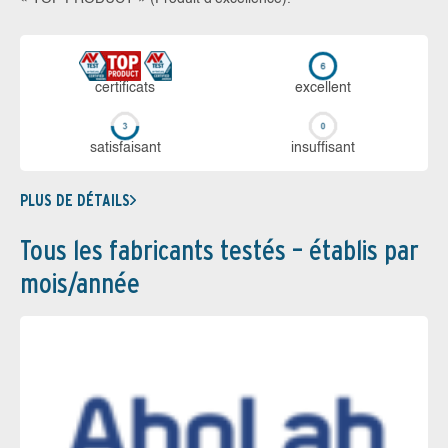
certi­ficats
ex­cellent
sa­tis­fai­sant
in­suf­fi­sant
PLUS DE DÉTAILS
Tous les fabricants testés – établis par
mois/année