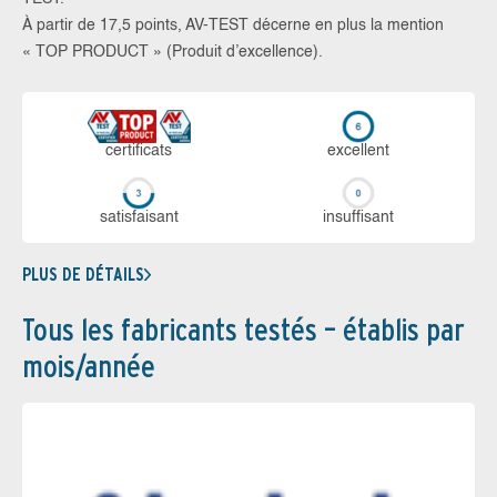
À partir de 17,5 points, AV-TEST décerne en plus la mention
« TOP PRODUCT » (Produit d’excellence).
certi­ficats
ex­cellent
sa­tis­fai­sant
in­suf­fi­sant
PLUS DE DÉTAILS
Tous les fabricants testés – établis par
mois/année