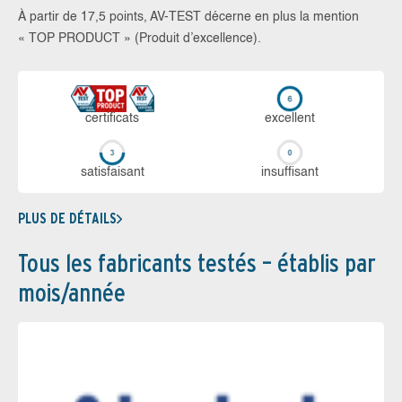
À partir de 17,5 points, AV-TEST décerne en plus la mention
« TOP PRODUCT » (Produit d’excellence).
certi­ficats
ex­cellent
sa­tis­fai­sant
in­suf­fi­sant
PLUS DE DÉTAILS
Tous les fabricants testés – établis par
mois/année