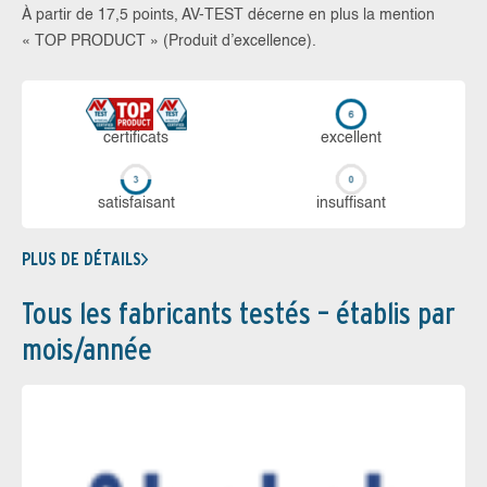
À partir de 17,5 points, AV-TEST décerne en plus la mention
« TOP PRODUCT » (Produit d’excellence).
certi­ficats
ex­cellent
sa­tis­fai­sant
in­suf­fi­sant
PLUS DE DÉTAILS
Tous les fabricants testés – établis par
mois/année