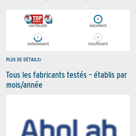
certi­ficats
ex­cellent
sa­tis­fai­sant
in­suf­fi­sant
PLUS DE DÉTAILS
Tous les fabricants testés – établis par
mois/année