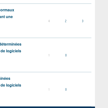
 normaux
ant une
4
2
3
 déterminées
 de logiciels
1
0
minées
 de logiciels
1
0