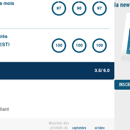
la new
rs mois
97
98
97
très
EST)
100
100
100
3.5/ 6.0
INSC
llant
Moyenne des
produits du
septembre
octobre