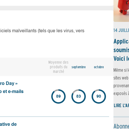
14 JUILL
iciels malveillants (tels que les virus, vers
Applic
soumis
Voici l
Moyenne des
produits du
septembre
octobre
Même si l
marché
sites web
ero Day »
provenant
 et e-mails
exposés à 
89
83
90
LIRE L'
Abonne
ative de