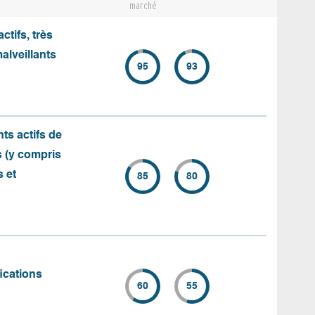
marché
ctifs, très
alveillants
95
93
s actifs de
s (y compris
s et
85
80
ications
60
55