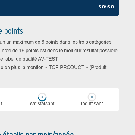
5.0/ 6.0
e points
cun un maximum de 6 points dans les trois catégories
a note de 18 points est donc le meilleur résultat possible.
 le label de qualité AV-TEST.
rne en plus la mention « TOP PRODUCT » (Produit
t
sa­tis­fai­sant
in­suf­fi­sant
– établis par mois/année