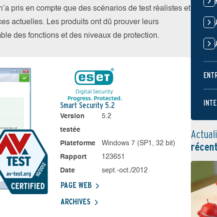
 pris en compte que des scénarios de test réalistes et
es actuelles. Les produits ont dû prouver leurs
emble des fonctions et des niveaux de protection.
ENT
INTE
Smart Security 5.2
Version
5.2
testée
Actual
Plateforme
Windows 7 (SP1, 32 bit)
récen
Rapport
123651
Date
sept.-oct./2012
PAGE WEB
ARCHIVES