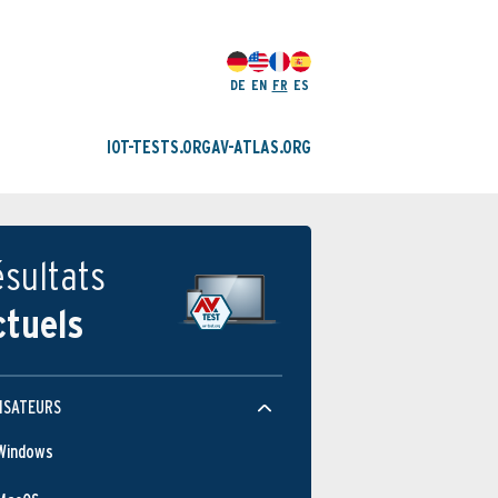
DE
EN
FR
ES
IOT-TESTS.ORG
AV-ATLAS.ORG
sultats
ctuels
ISATEURS
Windows