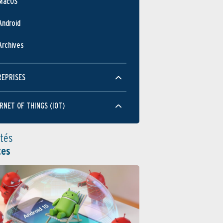
MacOS
Android
Archives
REPRISES
RNET OF THINGS (IOT)
ités
tes