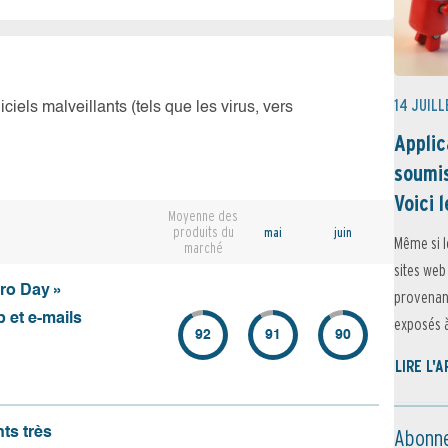
14 JUILL
iciels malveillants (tels que les virus, vers
Applic
soumis
Voici l
Moyenne des
produits du
mai
juin
Même si l
marché
sites web
ero Day »
provenant
 et e-mails
exposés à 
92
91
90
LIRE L'
Abonne
nts très