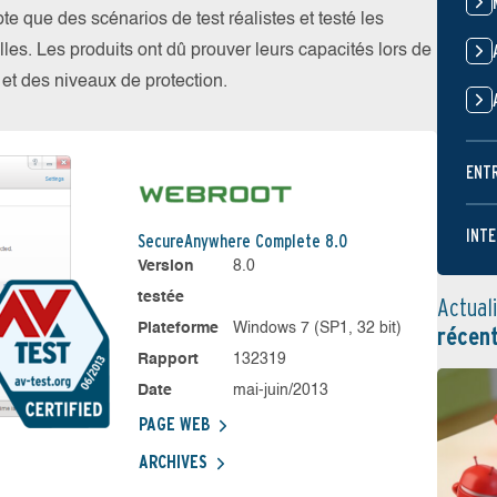
 que des scénarios de test réalistes et testé les
les. Les produits ont dû prouver leurs capacités lors de
s et des niveaux de protection.
ENT
INTE
SecureAnywhere Complete 8.0
Version
8.0
testée
Actual
Plateforme
Windows 7 (SP1, 32 bit)
récen
Rapport
132319
Date
mai-juin/2013
PAGE WEB
ARCHIVES