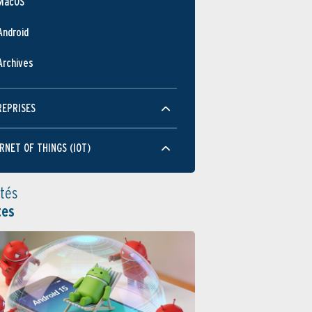
MacOS
Android
Archives
REPRISES
RNET OF THINGS (IOT)
ités
tes