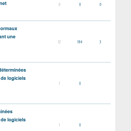
net
0
0
0
 normaux
ant une
12
184
3
 déterminées
 de logiciels
1
0
minées
 de logiciels
1
0