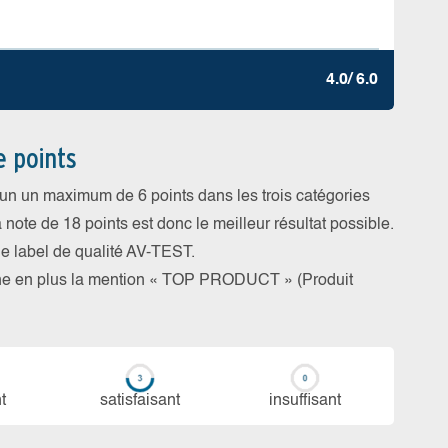
4.0/ 6.0
e points
cun un maximum de 6 points dans les trois catégories
a note de 18 points est donc le meilleur résultat possible.
 le label de qualité AV-TEST.
rne en plus la mention « TOP PRODUCT » (Produit
t
sa­tis­fai­sant
in­suf­fi­sant