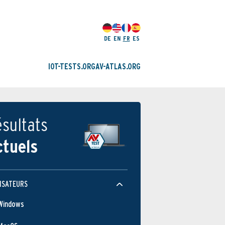
DE
EN
FR
ES
IOT-TESTS.ORG
AV-ATLAS.ORG
sultats
ctuels
ISATEURS
Windows