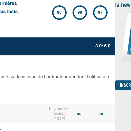
la new
ernières
es tests
98
99
97
3.0/ 6.0
té sur la vitesse de l’ordinateur pendant l’utilisation
INSC
Moyenne des
produits du
mai
juin
marché
,