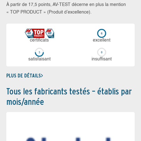
À partir de 17,5 points, AV-TEST décerne en plus la mention
« TOP PRODUCT » (Produit d’excellence).
certi­ficats
ex­cellent
sa­tis­fai­sant
in­suf­fi­sant
PLUS DE DÉTAILS
Tous les fabricants testés – établis par
mois/année