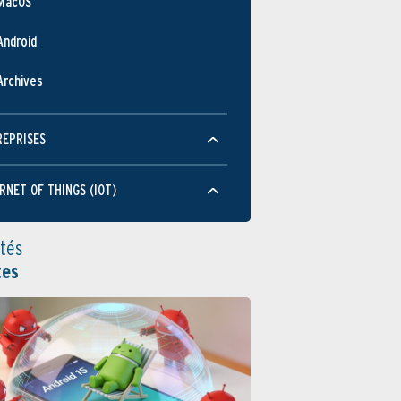
MacOS
Android
Archives
REPRISES
RNET OF THINGS (IOT)
ités
tes