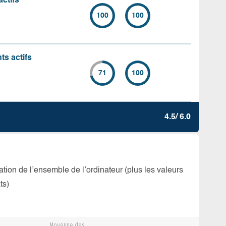
actifs
100
100
ts actifs
71
100
4.5/ 6.0
isation de l’ensemble de l’ordinateur (plus les valeurs
ts)
Moyenne des