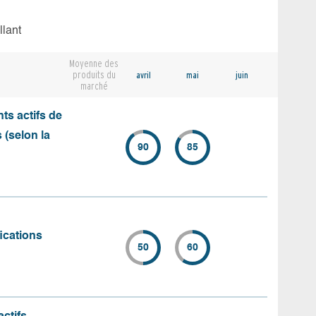
llant
Moyenne des
produits du
avril
mai
juin
marché
s actifs de
 (selon la
90
85
ications
50
60