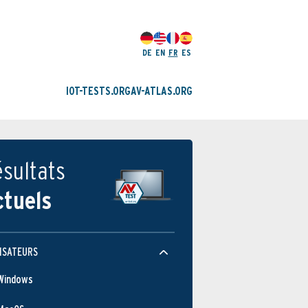
DE
EN
FR
ES
IOT-TESTS.ORG
AV-ATLAS.ORG
sultats
ctuels
ISATEURS
Windows