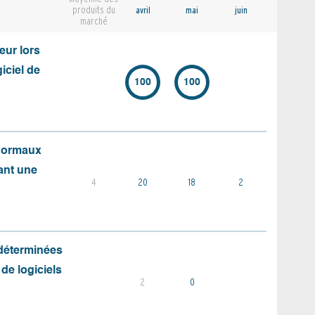
produits du
avril
mai
juin
marché
eur lors
iciel de
100
100
 normaux
ant une
4
20
18
2
 déterminées
 de logiciels
2
0