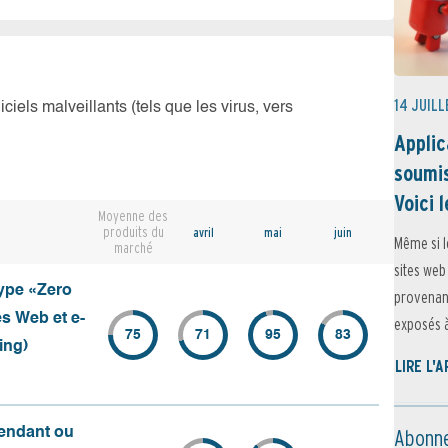
14 JUILL
iciels malveillants (tels que les virus, vers
Applic
soumis
Voici l
Moyenne des
produits du
avril
mai
juin
Même si l
marché
sites web
type «Zero
provenant
es Web et e-
exposés à 
75
71
95
83
ing)
LIRE L'
Abonne
pendant ou