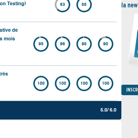
la new
on Testing)
63
88
ative de
rs mois
95
96
98
90
très
100
100
100
100
INSC
5.0/ 6.0