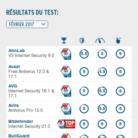
RÉSULTATS DU TEST:
FÉVRIER 2017
AhnLab
5.5
5
6
V3 Internet Security 9.0
Avast
Free Antivirus 12.3 &
6
4.5
6
17.1
AVG
Internet Security 16.1 &
5
5.5
6
17.1
Avira
5
5.5
6
Antivirus Pro 15.0
Bitdefender
6
6
6
Internet Security 21.0
BullGuard