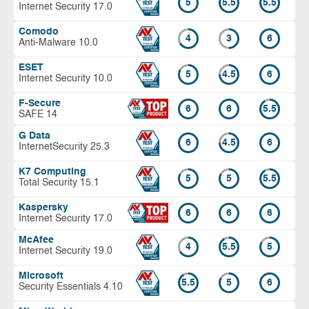
5
5.5
5.5
Internet Security 17.0
Comodo
4
3
6
Anti-Malware 10.0
ESET
5
4.5
6
Internet Security 10.0
F-Secure
6
6
5.5
SAFE 14
G Data
6
4.5
6
InternetSecurity 25.3
K7 Computing
5
5
5.5
Total Security 15.1
Kaspersky
6
6
6
Internet Security 17.0
McAfee
4
5.5
5
Internet Security 19.0
Microsoft
5.5
5
6
Security Essentials 4.10