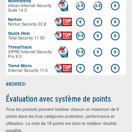
MicroWorld
eScan Internet Security
4.5
4.5
6
Suite 14.0
Norton
6
6
6
Norton Security 22.8
Quick Heal
5.5
6
6
Total Security 17.00
ThreatTrack
VIPRE Internet Security
5.5
5
6
Pro 9.3
Trend Micro
6
6
6
Internet Security 11.0
ARCHIVES
Évaluation avec système de points
Tous les produits peuvent totaliser chacun un maximum de 6
points dans les trois catégories protection, performance et
utilisation. La note de 18 points est donc le meilleur résultat
possible.