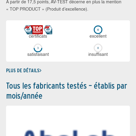
À partir de 17,5 points, AV-TEST décerne en plus la mention
« TOP PRODUCT » (Produit d’excellence).
certi­ficats
ex­cellent
sa­tis­fai­sant
in­suf­fi­sant
PLUS DE DÉTAILS
Tous les fabricants testés – établis par
mois/année