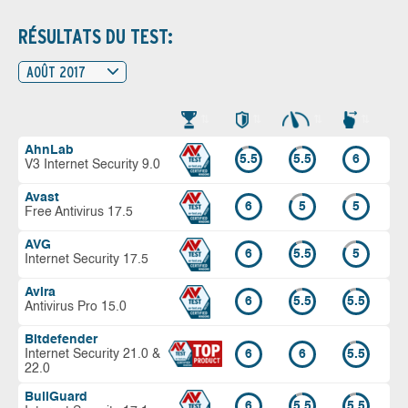
RÉSULTATS DU TEST:
AOÛT 2017
AhnLab
5.5
5.5
6
V3 Internet Security 9.0
Avast
6
5
5
Free Antivirus 17.5
AVG
6
5.5
5
Internet Security 17.5
Avira
6
5.5
5.5
Antivirus Pro 15.0
Bitdefender
Internet Security 21.0 &
6
6
5.5
22.0
BullGuard
6
5.5
5.5