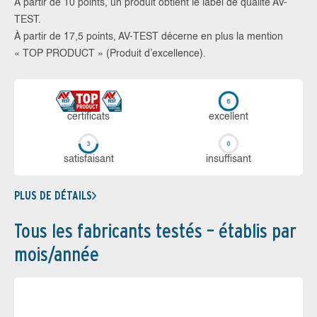
À partir de 10 points, un produit obtient le label de qualité AV-
TEST.
À partir de 17,5 points, AV-TEST décerne en plus la mention
« TOP PRODUCT » (Produit d’excellence).
certi­ficats
ex­cellent
sa­tis­fai­sant
in­suf­fi­sant
PLUS DE DÉTAILS
Tous les fabricants testés – établis par
mois/année