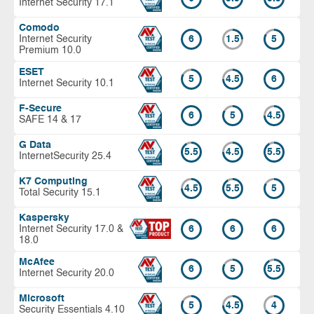
Internet Security 17.1
Comodo
Internet Security
6
1.5
5
Premium 10.0
ESET
5
4.5
6
Internet Security 10.1
F-Secure
6
5
4.5
SAFE 14 & 17
G Data
5.5
4.5
5.5
InternetSecurity 25.4
K7 Computing
4.5
5.5
5
Total Security 15.1
Kaspersky
Internet Security 17.0 &
6
6
6
18.0
McAfee
6
5
5.5
Internet Security 20.0
Microsoft
5
4.5
4
Security Essentials 4.10