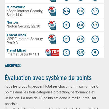
MicroWorld
eScan Internet Security
5.5
5.5
5.5
Suite 14.0
Norton
6
5.5
5.5
Norton Security 22.10
ThreatTrack
VIPRE Internet Security
6
4.5
5.5
Pro 9.3
Trend Micro
6
5.5
6
Internet Security 11.1
ARCHIVES
Évaluation avec système de points
Tous les produits peuvent totaliser chacun un maximum de 6
points dans les trois catégories protection, performance et
utilisation. La note de 18 points est donc le meilleur résultat
possible.