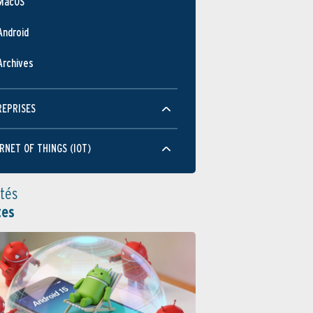
MacOS
Android
Archives
REPRISES
RNET OF THINGS (IOT)
ités
tes