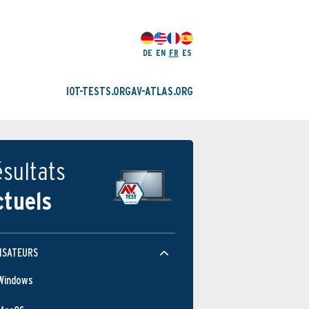
DE
EN
FR
ES
IOT-TESTS.ORG
AV-ATLAS.ORG
sultats
ctuels
ISATEURS
Windows