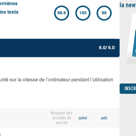
la new
ernières
es tests
99.6
100
99
6.0/ 6.0
té sur la vitesse de l’ordinateur pendant l’utilisation
INSC
Moyenne des
produits du
juillet
août
marché
,