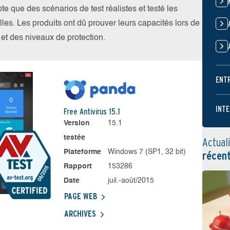
 que des scénarios de test réalistes et testé les
les. Les produits ont dû prouver leurs capacités lors de
s et des niveaux de protection.
ENT
INTE
Free Antivirus 15.1
Version
15.1
testée
Actual
Plateforme
Windows 7 (SP1, 32 bit)
récen
Rapport
153286
Date
juil.-août/2015
PAGE WEB
ARCHIVES