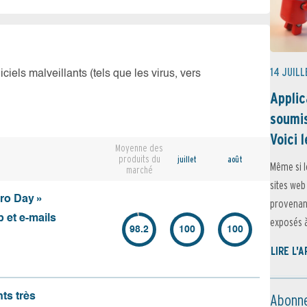
14 JUILL
iciels malveillants (tels que les virus, vers
Applic
soumis
Voici l
Moyenne des
produits du
juillet
août
Même si l
marché
sites web
ero Day »
provenant
 et e-mails
exposés à 
98.2
100
100
LIRE L'
Abonne
nts très