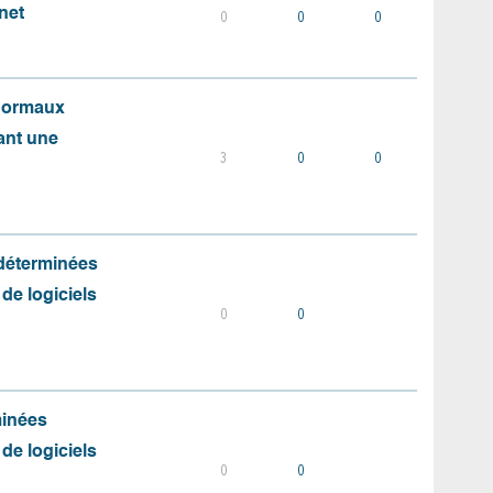
net
0
0
0
 normaux
ant une
3
0
0
 déterminées
 de logiciels
0
0
minées
 de logiciels
0
0