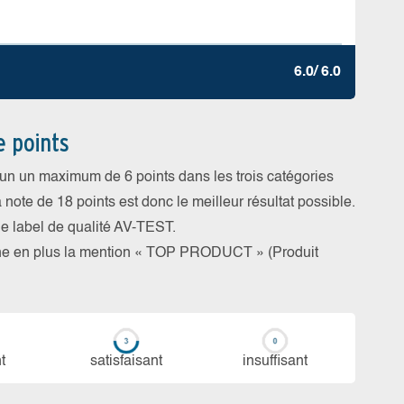
6.0/ 6.0
e points
cun un maximum de 6 points dans les trois catégories
a note de 18 points est donc le meilleur résultat possible.
 le label de qualité AV-TEST.
rne en plus la mention « TOP PRODUCT » (Produit
t
sa­tis­fai­sant
in­suf­fi­sant