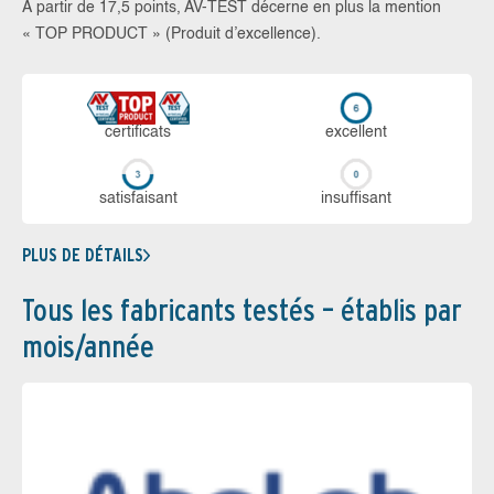
À partir de 17,5 points, AV-TEST décerne en plus la mention
« TOP PRODUCT » (Produit d’excellence).
certi­ficats
ex­cellent
sa­tis­fai­sant
in­suf­fi­sant
PLUS DE DÉTAILS
Tous les fabricants testés – établis par
mois/année