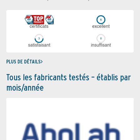
certi­ficats
ex­cellent
sa­tis­fai­sant
in­suf­fi­sant
PLUS DE DÉTAILS
Tous les fabricants testés – établis par
mois/année