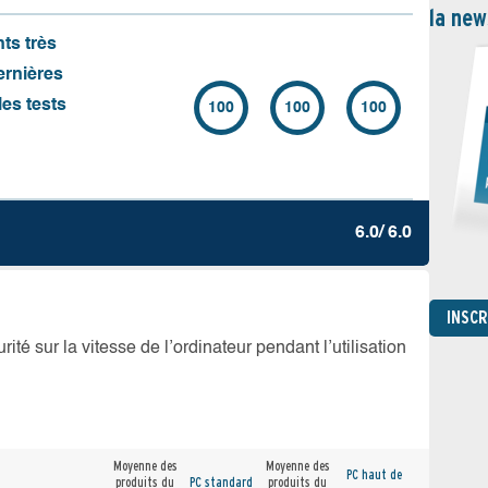
la new
nts très
ernières
es tests
100
100
100
6.0/ 6.0
INSC
té sur la vitesse de l’ordinateur pendant l’utilisation
Moyenne des
Moyenne des
PC haut de
produits du
PC standard
produits du