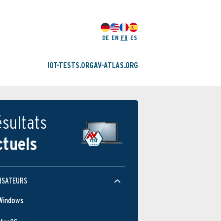
DE
EN
FR
ES
IOT-TESTS.ORG
AV-ATLAS.ORG
sultats
ctuels
ISATEURS
Windows