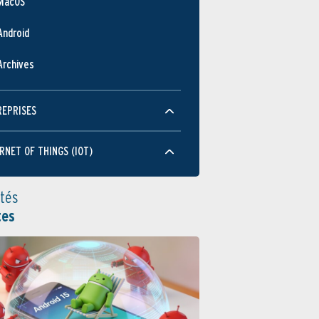
MacOS
Android
Archives
REPRISES
RNET OF THINGS (IOT)
ités
tes