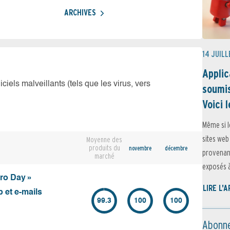
ARCHIVES
14 JUILL
Applic
iciels malveillants (tels que les virus, vers
soumis
Voici l
Même si l
sites web
Moyenne des
produits du
novembre
décembre
provenant
marché
exposés à 
ero Day »
LIRE L'
 et e-mails
99.3
100
100
Abonne