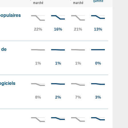
gamme
marché
marché
populaires
 de
ogiciels