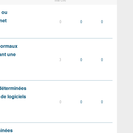
marché
s ou
net
0
0
0
 normaux
ant une
3
0
0
 déterminées
 de logiciels
0
0
0
minées