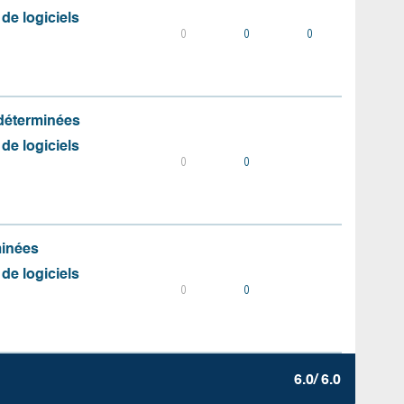
 de logiciels
0
0
0
 déterminées
 de logiciels
0
0
minées
 de logiciels
0
0
6.0/ 6.0