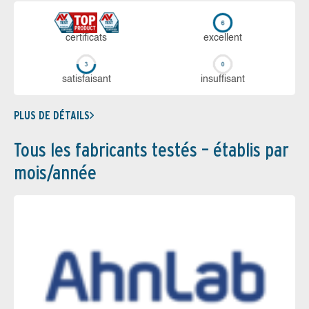
certi­ficats
ex­cellent
sa­tis­fai­sant
in­suf­fi­sant
PLUS DE DÉTAILS
Tous les fabricants testés – établis par
mois/année