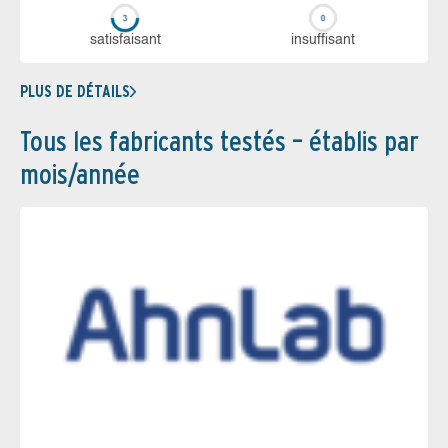
sa­tis­fai­sant
in­suf­fi­sant
PLUS DE DÉTAILS
Tous les fabricants testés – établis par
mois/année