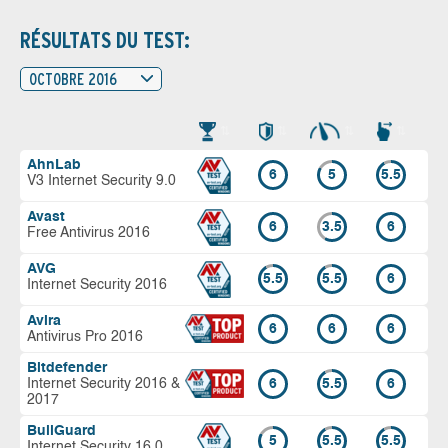
RÉSULTATS DU TEST:
OCTOBRE 2016
AhnLab
6
5
5.5
V3 Internet Security 9.0
Avast
6
3.5
6
Free Antivirus 2016
AVG
5.5
5.5
6
Internet Security 2016
Avira
6
6
6
Antivirus Pro 2016
Bitdefender
Internet Security 2016 &
6
5.5
6
2017
BullGuard
5
5.5
5.5
Internet Security 16.0