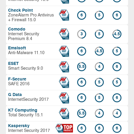
Check Point
ZoneAlarm Pro Antivirus
6
5
6
+ Firewall 15.0
Comodo
Internet Security
3
5
4.5
Premium 8.4
Emsisoft
6
4.5
5
Anti-Malware 11.10
ESET
5.5
4
6
Smart Security 9.0
F-Secure
6
5
5
SAFE 2016
G Data
6
5
6
InternetSecurity 2017
K7 Computing
5.5
4
4
Total Security 15.1
Kaspersky
6
6
6
Internet Security 2017