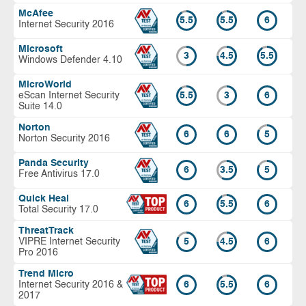
McAfee
5.5
5.5
6
Internet Security 2016
Microsoft
3
4.5
5.5
Windows Defender 4.10
MicroWorld
eScan Internet Security
5.5
3
6
Suite 14.0
Norton
6
6
5
Norton Security 2016
Panda Security
6
3.5
5
Free Antivirus 17.0
Quick Heal
6
5.5
6
Total Security 17.0
ThreatTrack
VIPRE Internet Security
5
4.5
6
Pro 2016
Trend Micro
Internet Security 2016 &
6
5.5
6
2017