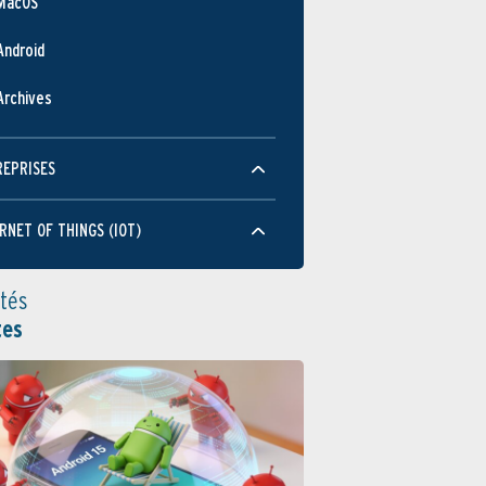
MacOS
Android
Archives
REPRISES
RNET OF THINGS (IOT)
ités
tes