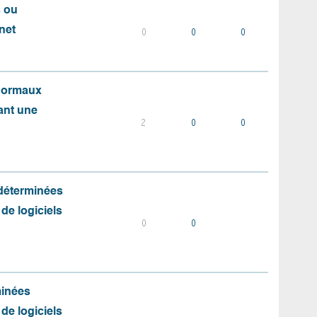
s ou
net
0
0
0
 normaux
ant une
2
0
0
 déterminées
 de logiciels
0
0
minées
 de logiciels