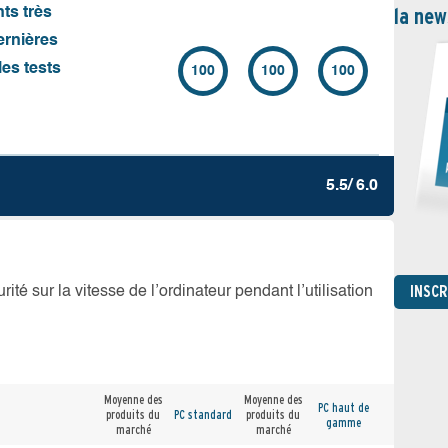
la new
nts très
ernières
es tests
100
100
100
5.5/ 6.0
INSC
té sur la vitesse de l’ordinateur pendant l’utilisation
Moyenne des
Moyenne des
PC haut de
produits du
PC standard
produits du
gamme
marché
marché