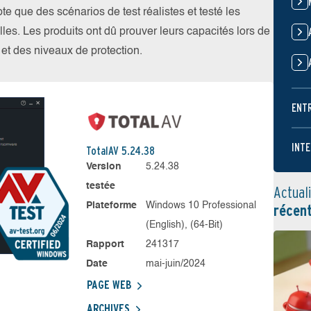
 que des scénarios de test réalistes et testé les
les. Les produits ont dû prouver leurs capacités lors de
s et des niveaux de protection.
ENT
INTE
TotalAV 5.24.38
Version
5.24.38
testée
Actual
Plateforme
Windows 10 Professional
récen
(English), (64-Bit)
Rapport
241317
Date
mai-juin/2024
PAGE WEB
ARCHIVES