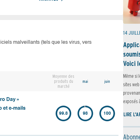
14 JUILL
iciels malveillants (tels que les virus, vers
Applic
soumis
Voici l
Même si l
Moyenne des
produits du
mai
juin
sites web
marché
provenant
ero Day »
exposés à 
 et e-mails
99.8
98
100
LIRE L'
Abonne