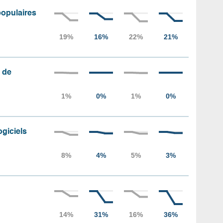
populaires
 de
ogiciels