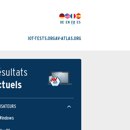
DE
EN
FR
ES
IOT-TESTS.ORG
AV-ATLAS.ORG
sultats
ctuels
ISATEURS
Windows