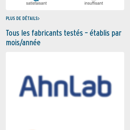
sa­tis­fai­sant
in­suf­fi­sant
PLUS DE DÉTAILS
Tous les fabricants testés – établis par
mois/année