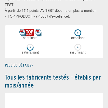
TEST.
À partir de 17,5 points, AV-TEST décerne en plus la mention
« TOP PRODUCT » (Produit d’excellence).
certi­ficats
ex­cellent
sa­tis­fai­sant
in­suf­fi­sant
PLUS DE DÉTAILS
Tous les fabricants testés – établis par
mois/année