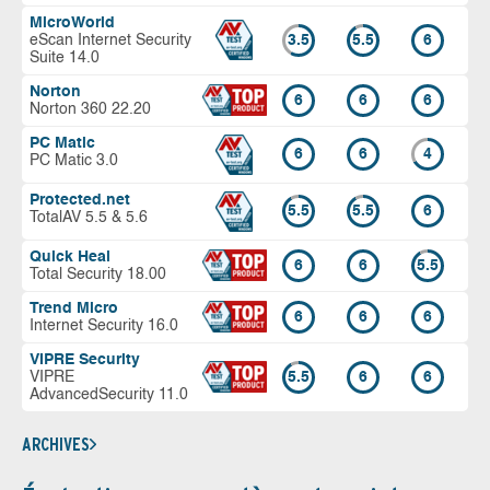
MicroWorld
eScan Internet Security
3.5
5.5
6
Suite 14.0
Norton
6
6
6
Norton 360 22.20
PC Matic
6
6
4
PC Matic 3.0
Protected.net
5.5
5.5
6
TotalAV 5.5 & 5.6
Quick Heal
6
6
5.5
Total Security 18.00
Trend Micro
6
6
6
Internet Security 16.0
VIPRE Security
VIPRE
5.5
6
6
AdvancedSecurity 11.0
ARCHIVES