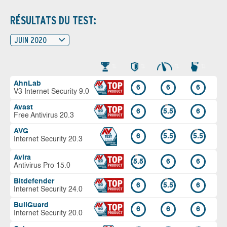
RÉSULTATS DU TEST:
JUIN 2020
AhnLab
6
6
6
V3 Internet Security 9.0
Avast
6
5.5
6
Free Antivirus 20.3
AVG
6
5.5
5.5
Internet Security 20.3
Avira
5.5
6
6
Antivirus Pro 15.0
Bitdefender
6
5.5
6
Internet Security 24.0
BullGuard
6
6
6
Internet Security 20.0