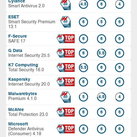
Cylance
4.5
6
4
Smart Antivirus 2.0
ESET
Smart Security Premium
6
5
6
13.1
F-Secure
6
6
6
SAFE 17
G Data
6
5.5
6
Internet Security 25.5
K7 Computing
5.5
6
6
Total Security 16.0
Kaspersky
6
6
6
Internet Security 20.0
Malwarebytes
5
4.5
4
Premium 4.1.0
McAfee
6
6
6
Total Protection 23.0
Microsoft
Defender Antivirus
6
6
6
(Consumer) 4.18